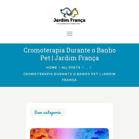
CLÍNICA VETERINÁRIA JARDIM
FRANÇA | ZONA NORTE DE SÃO
PAULO
Clínica Veterinária & Pet Shop Jardim França | Localizado na Zona Norte de
Cromoterapia Durante o Banho
São Paulo
Pet | Jardim França
...
HOME
ALL POSTS
CROMOTERAPIA DURANTE O BANHO PET | JARDIM
FRANÇA
HOME
CLÍNICA
VETERINÁRIOS
SERVIÇOS
Sem categoria
BLOG