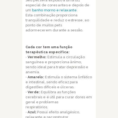
Seu pet será exposto a uma luz
especial de cores antes e depois de
um
banho morno e relaxante
.
Esta combinação proporciona
tranquilidade e reduz o estresse, ao
ponto de muitos pets
adormecerem durante a sessão.
Cada cor tem uma função
terapêutica específica:
•
Vermelho:
Estimula a circulação
sanguínea e proporciona ânimo,
sendo ideal para tratar depressão e
anemia.
•
Amarelo:
Estimula o sistema linfático
e intestinal, sendo eficaz para
digestões difíceis e úlceras.
•
Verde:
Equilibra as funções
cerebrais e é útil para curar dores em
geral e problemas
respiratórios.
•
Azul:
Possui efeito analgésico,
relaxante e reconstrutor,