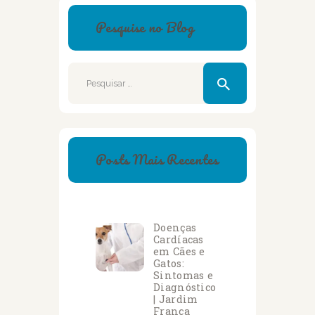
Pesquise no Blog
Pesquisar
por:
Posts Mais Recentes
Doenças
Cardíacas
em Cães e
Gatos:
Sintomas e
Diagnóstico
| Jardim
França