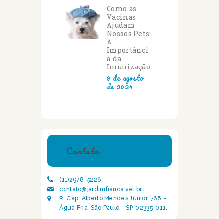
Como as
Vacinas
Ajudam
Nossos Pets:
A
Importânci
a da
Imunização
9 de agosto
de 2024
Contato
(11)2978-5226
contato@jardimfranca.vet.br
R. Cap. Alberto Mendes Júnior, 368 -
Água Fria, São Paulo - SP, 02335-011.