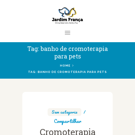
CLÍNICA VETERINÁRIA JARDIM
FRANÇA | ZONA NORTE DE SÃO
PAULO
Clínica Veterinária & Pet Shop Jardim França | Localizado na Zona Norte de
Tag: banho de cromoterapia
São Paulo
para pets
HOME
TAG: BANHO DE CROMOTERAPIA PARA PETS
HOME
CLÍNICA
VETERINÁRIOS
SERVIÇOS
Sem categoria
BLOG
Compartilhar
Cromoterapia