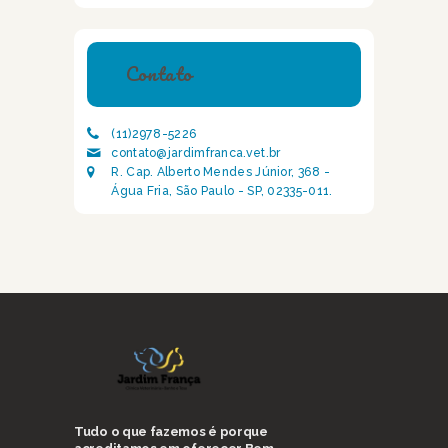
Contato
(11)2978-5226
contato@jardimfranca.vet.br
R. Cap. Alberto Mendes Júnior, 368 -
Água Fria, São Paulo - SP, 02335-011.
Tudo o que fazemos é porque