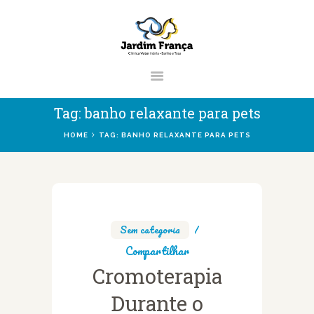
CLÍNICA VETERINÁRIA JARDIM
FRANÇA | ZONA NORTE DE SÃO
PAULO
Clínica Veterinária & Pet Shop Jardim França | Localizado na Zona Norte de
Tag: banho relaxante para pets
São Paulo
HOME
TAG: BANHO RELAXANTE PARA PETS
HOME
CLÍNICA
VETERINÁRIOS
Sem categoria
Compartilhar
SERVIÇOS
Cromoterapia
BLOG
Durante o