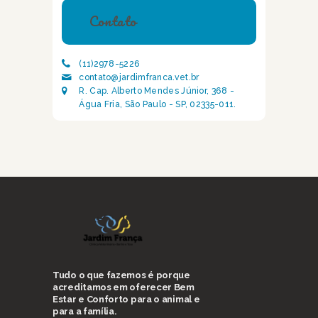
Contato
(11)2978-5226
contato@jardimfranca.vet.br
R. Cap. Alberto Mendes Júnior, 368 -
Água Fria, São Paulo - SP, 02335-011.
Tudo o que fazemos é porque
acreditamos em oferecer Bem
Estar e Conforto para o animal e
para a família.