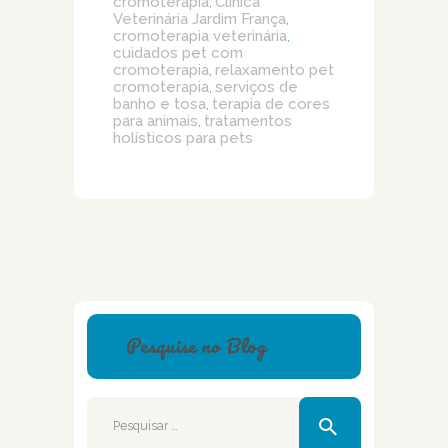
cromoterapia
Clínica
,
Veterinária Jardim França
,
cromoterapia veterinária
,
cuidados pet com
cromoterapia
relaxamento pet
,
cromoterapia
serviços de
,
banho e tosa
terapia de cores
,
para animais
tratamentos
,
holísticos para pets
Pesquise no Blog
Pesquisar
por: