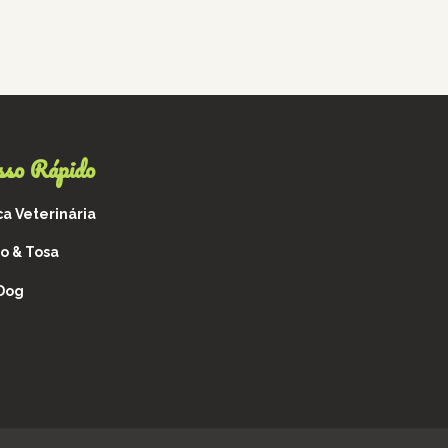
sso Rápido
ca Veterinária
o & Tosa
 Dog