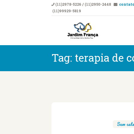
(11)2978-5226 / (11)2950-2448
contato
(11)99929-5819
CLÍNICA VETERI
Clí
Tag: terapia de 
Sem cate