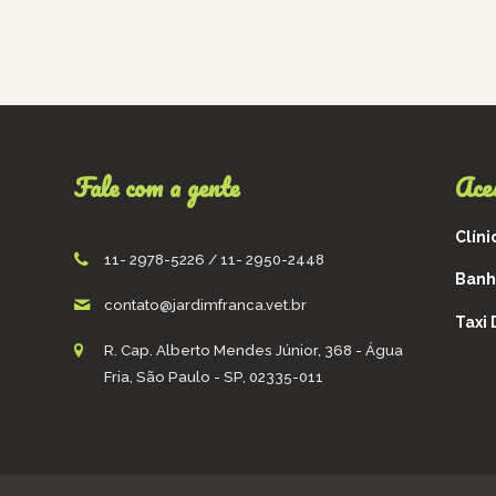
Fale com a gente
Ace
Clíni
11- 2978-5226 / 11- 2950-2448
Banh
contato@jardimfranca.vet.br
Taxi
R. Cap. Alberto Mendes Júnior, 368 - Água
Fria, São Paulo - SP, 02335-011