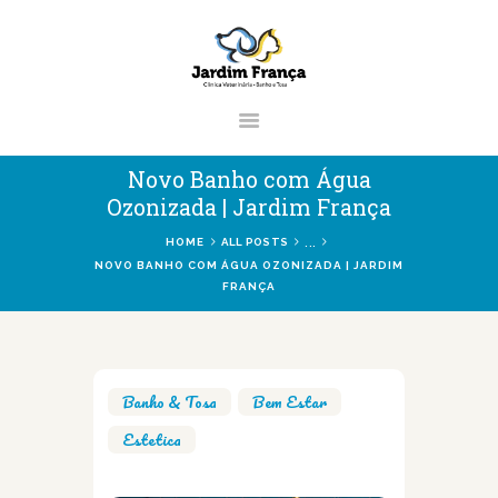
CLÍNICA VETERINÁRIA JARDIM
FRANÇA | ZONA NORTE DE SÃO
PAULO
Clínica Veterinária & Pet Shop Jardim França | Localizado na Zona Norte de
Novo Banho com Água
São Paulo
Ozonizada | Jardim França
...
HOME
ALL POSTS
NOVO BANHO COM ÁGUA OZONIZADA | JARDIM
FRANÇA
HOME
CLÍNICA
VETERINÁRIOS
SERVIÇOS
Banho & Tosa
,
Bem Estar
,
BLOG
Estetica