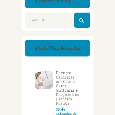
Pesquisar
por:
Posts Mais Recentes
Doenças
Cardíacas
em Cães e
Gatos:
Sintomas e
Diagnóstico
| Jardim
França
30 de
setembro de