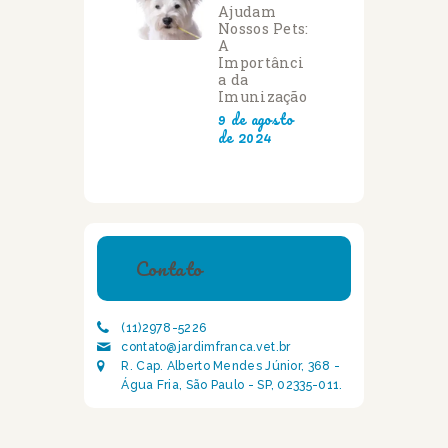
Ajudam
Nossos Pets:
A
Importânci
a da
Imunização
9 de agosto
de 2024
Contato
(11)2978-5226
contato@jardimfranca.vet.br
R. Cap. Alberto Mendes Júnior, 368 -
Água Fria, São Paulo - SP, 02335-011.