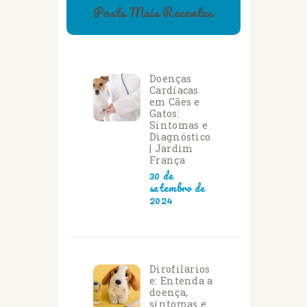
Posts Mais Recentes
Doenças
Cardíacas
em Cães e
Gatos:
Sintomas e
Diagnóstico
| Jardim
França
30 de
setembro de
2024
Dirofilarios
e: Entenda a
doença,
sintomas e