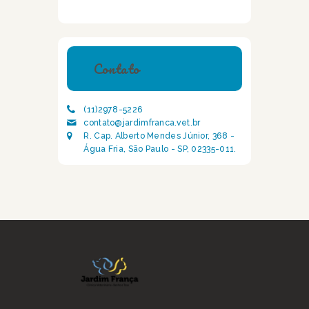
Contato
(11)2978-5226
contato@jardimfranca.vet.br
R. Cap. Alberto Mendes Júnior, 368 -
Água Fria, São Paulo - SP, 02335-011.