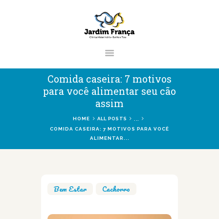
CLÍNICA VETERINÁRIA JARDIM
FRANÇA | ZONA NORTE DE SÃO
PAULO
Clínica Veterinária & Pet Shop Jardim França | Localizado na Zona Norte de
Comida caseira: 7 motivos
São Paulo
para você alimentar seu cão
assim
...
HOME
ALL POSTS
HOME
COMIDA CASEIRA: 7 MOTIVOS PARA VOCÊ
ALIMENTAR...
CLÍNICA
VETERINÁRIOS
SERVIÇOS
Bem Estar
,
Cachorro
BLOG