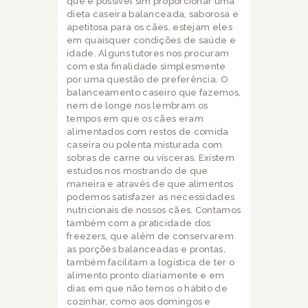
que é possível sim proporcionar uma
dieta caseira balanceada, saborosa e
apetitosa para os cães, estejam eles
em quaisquer condições de saúde e
idade. Alguns tutores nos procuram
com esta finalidade simplesmente
por uma questão de preferência.
O
balanceamento caseiro que fazemos,
nem de longe nos lembram os
tempos em que os cães eram
alimentados com restos de comida
caseira ou polenta misturada com
sobras de carne ou vísceras. Existem
estudos nos mostrando de que
maneira e através de que alimentos
podemos satisfazer as necessidades
nutricionais de nossos cães. Contamos
também com a praticidade dos
freezers, que além de conservarem
as porções balanceadas e prontas,
também facilitam a logística de ter o
alimento pronto diariamente e em
dias em que não temos o hábito de
cozinhar, como aos domingos e