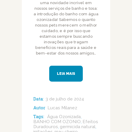
uma novidade incrível em
nossos serviços de banho e tosa:
a introdução do banho com água
ozonizada! Sabemos o quanto
nossos pets merecem o melhor
cuidado, e é por isso que
estamos sempre buscando
inovações que tragam
benefícios reais para a saúde e
bem-estar dos nossos amigos…
LEIA MAIS
Data:
3 de julho de 2024
Autor
Lucas Milanez
Tags:
Água Ozonizada
,
BANHO COM OZONIO
Efeitos
,
Duradouros
germicida natural
,
,
irritações
mau cheiro
,
,