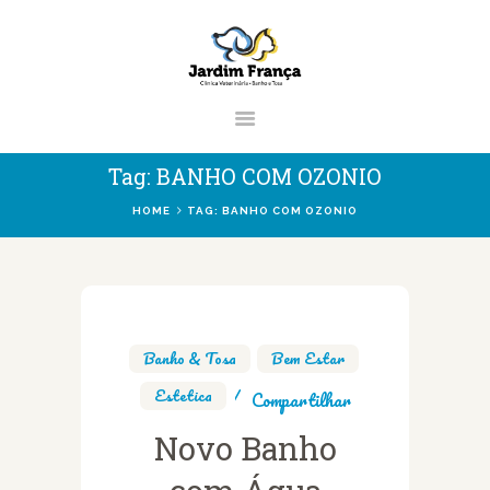
CLÍNICA VETERINÁRIA JARDIM
FRANÇA | ZONA NORTE DE SÃO
PAULO
Clínica Veterinária & Pet Shop Jardim França | Localizado na Zona Norte de
Tag: BANHO COM OZONIO
São Paulo
HOME
TAG: BANHO COM OZONIO
HOME
CLÍNICA
VETERINÁRIOS
Banho & Tosa
,
Bem Estar
,
SERVIÇOS
Estetica
Compartilhar
BLOG
Novo Banho