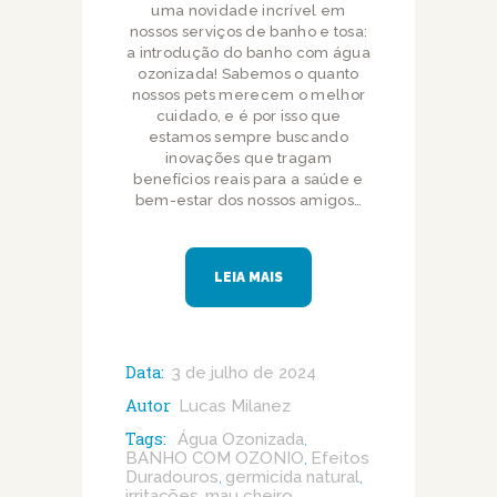
uma novidade incrível em
nossos serviços de banho e tosa:
a introdução do banho com água
ozonizada! Sabemos o quanto
nossos pets merecem o melhor
cuidado, e é por isso que
estamos sempre buscando
inovações que tragam
benefícios reais para a saúde e
bem-estar dos nossos amigos…
LEIA MAIS
Data:
3 de julho de 2024
Autor
Lucas Milanez
Tags:
Água Ozonizada
,
BANHO COM OZONIO
Efeitos
,
Duradouros
germicida natural
,
,
irritações
mau cheiro
,
,