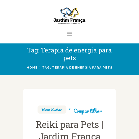
CLÍNICA VETERINÁRIA JARDIM
FRANÇA | ZONA NORTE DE SÃO
PAULO
Clínica Veterinária & Pet Shop Jardim França | Localizado na Zona Norte de
Tag: Terapia de energia para
São Paulo
pets
HOME
TAG: TERAPIA DE ENERGIA PARA PETS
HOME
CLÍNICA
VETERINÁRIOS
Bem Estar
Compartilhar
SERVIÇOS
Reiki para Pets |
BLOG
Jardim França