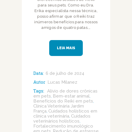
para seus pets. Como eu Dra.
Erika especialista nessa técnica,
posso afirmar que o Reiki traz
inúmeros benefícios para nossos
amigos de quatro patas.…
LEIA MAIS
Data:
6 de julho de 2024
Autor
Lucas Milanez
Tags:
Alívio de dores crônicas
em pets
Bem-estar animal
,
,
Benefícios do Reiki em pets
,
Clínica Veterinária Jardim
França
Cuidados holísticos em
,
clínica veterinária
Cuidados
,
veterinários holísticos
,
Fortalecimento imunológico
em pets
Redução de estresse
,