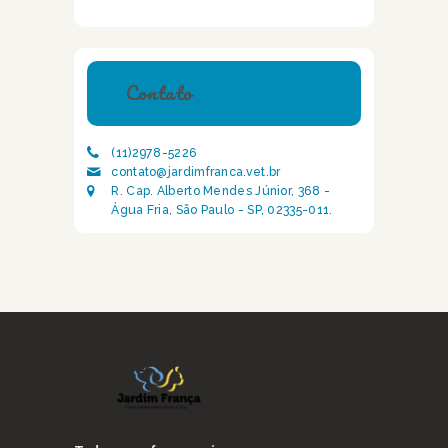
Contato
(11)2978-5226
contato@jardimfranca.vet.br
R. Cap. Alberto Mendes Júnior, 368 -
Água Fria, São Paulo - SP, 02335-011.