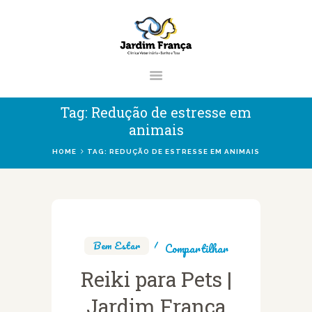
CLÍNICA VETERINÁRIA JARDIM
FRANÇA | ZONA NORTE DE SÃO
PAULO
Clínica Veterinária & Pet Shop Jardim França | Localizado na Zona Norte de
Tag: Redução de estresse em
São Paulo
animais
HOME
TAG: REDUÇÃO DE ESTRESSE EM ANIMAIS
HOME
CLÍNICA
VETERINÁRIOS
Bem Estar
Compartilhar
SERVIÇOS
Reiki para Pets |
BLOG
Jardim França