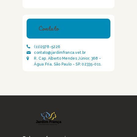
Contato
(11)2978-5226
contato@jardimfranca.vet.br
R. Cap. Alberto Mendes Júnior, 368 -
Água Fria, São Paulo - SP, 02335-011.