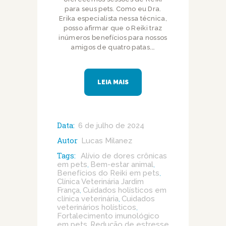
para seus pets. Como eu Dra.
Erika especialista nessa técnica,
posso afirmar que o Reiki traz
inúmeros benefícios para nossos
amigos de quatro patas.…
LEIA MAIS
Data:
6 de julho de 2024
Autor
Lucas Milanez
Tags:
Alívio de dores crônicas
em pets
Bem-estar animal
,
,
Benefícios do Reiki em pets
,
Clínica Veterinária Jardim
França
Cuidados holísticos em
,
clínica veterinária
Cuidados
,
veterinários holísticos
,
Fortalecimento imunológico
em pets
Redução de estresse
,