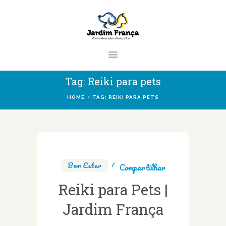
CLÍNICA VETERINÁRIA JARDIM
FRANÇA | ZONA NORTE DE SÃO
PAULO
Clínica Veterinária & Pet Shop Jardim França | Localizado na Zona Norte de
Tag: Reiki para pets
São Paulo
HOME
TAG: REIKI PARA PETS
HOME
CLÍNICA
VETERINÁRIOS
Bem Estar
Compartilhar
SERVIÇOS
Reiki para Pets |
BLOG
Jardim França