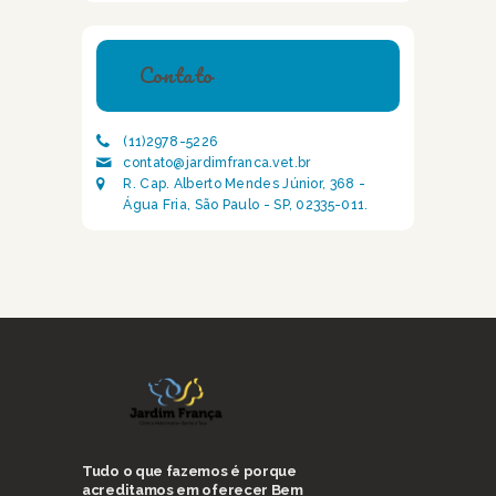
Contato
(11)2978-5226
contato@jardimfranca.vet.br
R. Cap. Alberto Mendes Júnior, 368 -
Água Fria, São Paulo - SP, 02335-011.
Tudo o que fazemos é porque
acreditamos em oferecer Bem