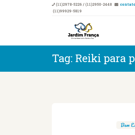
(11)2978-5226 / (11)2950-2448
contato
(11)99929-5819
CLÍNICA VETERI
Clí
Tag: Reiki para 
Bem Es