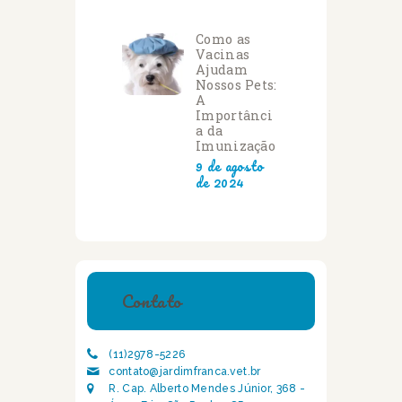
Como as
Vacinas
Ajudam
Nossos Pets:
A
Importânci
a da
Imunização
9 de agosto
de 2024
Contato
(11)2978-5226
contato@jardimfranca.vet.br
R. Cap. Alberto Mendes Júnior, 368 -