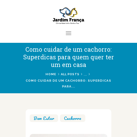
CLÍNICA VETERINÁRIA JARDIM
FRANÇA | ZONA NORTE DE SÃO
PAULO
Clínica Veterinária & Pet Shop Jardim França | Localizado na Zona Norte de
Como cuidar de um cachorro:
São Paulo
Superdicas para quem quer ter
um em casa
...
HOME
ALL POSTS
HOME
COMO CUIDAR DE UM CACHORRO: SUPERDICAS
PARA...
CLÍNICA
VETERINÁRIOS
SERVIÇOS
Bem Estar
,
Cachorro
BLOG