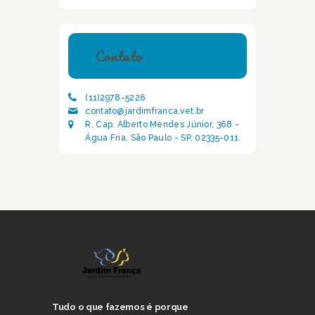
Contato
(11)2978-5226
contato@jardimfranca.vet.br
R. Cap. Alberto Mendes Júnior, 368 -
Água Fria, São Paulo - SP, 02335-011.
Tudo o que fazemos é porque