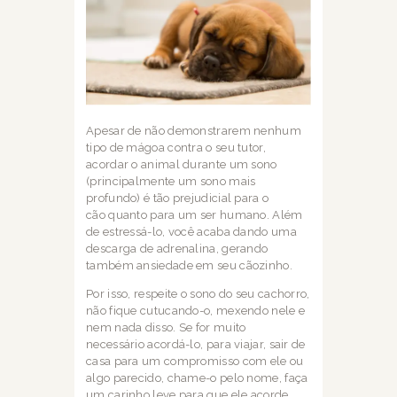
Apesar de não demonstrarem nenhum
tipo de mágoa contra o seu tutor,
acordar o animal
durante um sono
(principalmente um sono mais
profundo) é tão prejudicial para o
cão
quanto para um ser humano. Além
de estressá-lo, você acaba dando uma
descarga de a
drenalina, gerando
também ansiedade em seu cãozinho.
Por isso, respeite o sono do seu
cachorro,
não fique cutucando-o, mexendo nele e
nem nada disso. Se for muito
necessário
acordá-lo, para viajar, sair de
casa para um compromisso com ele ou
algo parecido,
chame-o pelo nome, faça
um carinho leve para que ele acorde