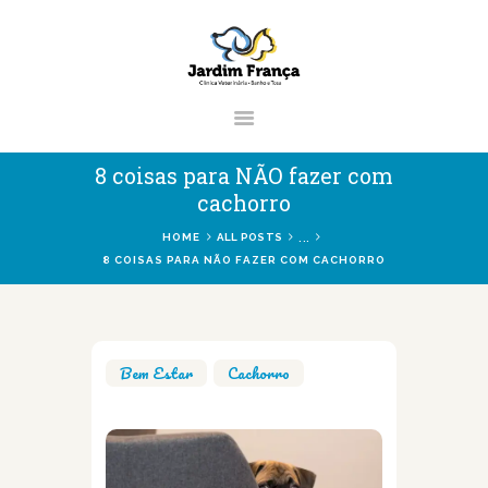
CLÍNICA VETERINÁRIA JARDIM
FRANÇA | ZONA NORTE DE SÃO
PAULO
Clínica Veterinária & Pet Shop Jardim França | Localizado na Zona Norte de
8 coisas para NÃO fazer com
São Paulo
cachorro
...
HOME
ALL POSTS
8 COISAS PARA NÃO FAZER COM CACHORRO
HOME
CLÍNICA
VETERINÁRIOS
Bem Estar
,
Cachorro
SERVIÇOS
BLOG