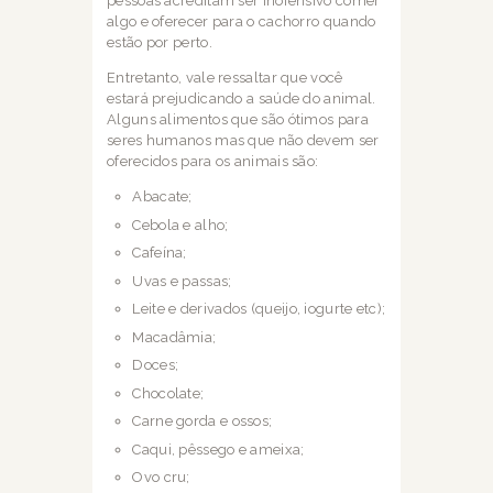
pessoas
acreditam ser inofensivo comer
algo e oferecer para o cachorro quando
estão por perto.
Entretanto, vale ressaltar que você
estará prejudicando a saúde do animal.
Alguns
alimentos que são ótimos para
seres humanos mas que não devem ser
oferecidos para os
animais são:
Abacate;
Cebola e alho;
Cafeína;
Uvas e passas;
Leite e derivados (queijo, iogurte etc);
Macadâmia;
Doces;
Chocolate;
Carne gorda e ossos;
Caqui, pêssego e ameixa;
Ovo cru;