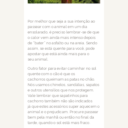
Por melhor que seja a sua intenção ao
passear com o animal em um dia
ensolarado, é
preciso lembrar-se de que
o calor vem ainda mais intenso depois
de “bater” no asfalto ou na
areia. Sendo
assim, se está quente para você, pode
apostar que está ainda mais para o
seu
animal.
Outro fator para evitar caminhar no sol
quente com o cão é que os
cachorros
queimam as patas no chão.
Nós usamos chinelos, sandálias, sapatos
e outros utensílios
que nos protegem.
Vale lembrar que sapatinhos para
cachorro também não são indicados
já
que estes acessórios super aquecem o
animal e o prejudicam. Procure passear
bem pela
manhã ou então no final da
tarde, quando o sol está mais fraco.