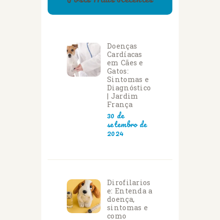
Doenças
Cardíacas
em Cães e
Gatos:
Sintomas e
Diagnóstico
| Jardim
França
30 de
setembro de
2024
Dirofilarios
e: Entenda a
doença,
sintomas e
como