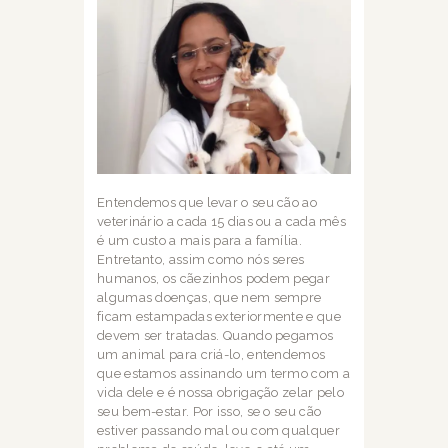
Entendemos que levar o seu cão ao
veterinário a cada 15 dias ou a cada mês
é um custo a
mais para a família.
Entretanto, assim como nós seres
humanos, os cãezinhos podem
pegar
algumas doenças, que nem sempre
ficam estampadas exteriormente e que
devem
ser tratadas. Quando pegamos
um animal para criá-lo, entendemos
que estamos assinando
um termo com a
vida dele e é nossa obrigação zelar pelo
seu bem-estar. Por isso, se o seu
cão
estiver passando mal ou com qualquer