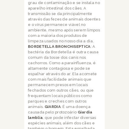
grau de contaminação e se instala no
aparelho intestinal dos cães. A
transmissão se da principalmente
através das fezes de animais doentes
e o vírus permanece viável no
ambiente, mesmo após serem limpos
com a maioria dos produtos de
limpeza usados no nosso dia a dia.
BORDETELLA BRONCHISEPTICA
: A
bactéria da Bordetella é outra causa
comum da tosse dos canis nos
cachorros. Como a parainfluenza, é
altamente contagiosa e pode se
espalhar através do ar. Ela acomete
com mais facilidade animais que
permanecem presos em locais
fechados com outros cães, ou que
frequentam locais públicos como
parques e creches com outros
animais.
GIARDIA
: É uma doença
causada pelo protozoário
Giardia
lamblia
, que pode infectar diversas
espécies animais, além dos cães e
também o homem. Esta espalhada