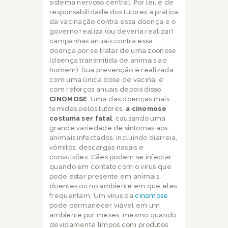
sistema nervoso central. Por lei, é de
responsabilidade dos tutores a pratica
da vacinação contra essa doença e o
governo realiza (ou deveria realizar)
campanhas anuais contra essa
doença por se tratar de uma zoonose
(doença transmitida de animais ao
homem). Sua prevenção é realizada
com uma única dose de vacina, e
com reforços anuais depois disso.
CINOMOSE
: Uma das doenças mais
temidas pelos tutores,
a cinomose
costuma ser fatal
, causando uma
grande variedade de sintomas aos
animais infectados, incluindo diarreia,
vômitos, descargas nasais e
convulsões. Cães podem se infectar
quando em contato com o vírus que
pode estar presente em animais
doentes ou no ambiente em que eles
frequentam. Um vírus da
cinomose
pode permanecer viável em um
ambiente por meses, mesmo quando
devidamente limpos com produtos