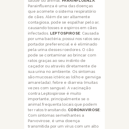
saúde do animal.
PARAINFLUENZA
:
Parainfluenza é uma das doenças
que acomete o sistema respiratório
de cães. Além de ser altamente
contagiosa, pode se espalhar pelo ar,
causando tosses e espirros em cães
infectados.
LEPTOSPIROSE
: Causada
por uma bactéria, possui nos ratos seu
portador preferencial e é eliminado
pela urina desses roedores. O cão
pode se contaminar ao brincar com
ratos graças ao seu instinto de
caçador ou através diretamente de
sua urina no ambiente. Os sintomas
são mucosas ictéricas (olho e genviga
amarelada), febre e diarreia (muitas
vezes com sangue). A vacinação
contra Leptospirose é muito
importante, principalmente se o
animal frequenta locais que podem
ter ratos transitando.
CORONAVIROSE
:
Com sintomas semelhantes a
Parvovirose, é uma doença
transmitida por um vírus com um alto