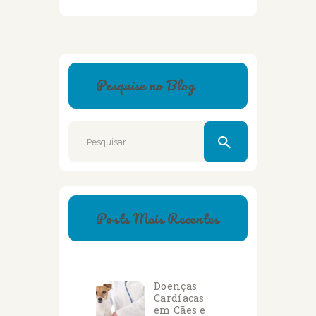
Pesquise no Blog
Pesquisar
por:
Posts Mais Recentes
Doenças
Cardíacas
em Cães e