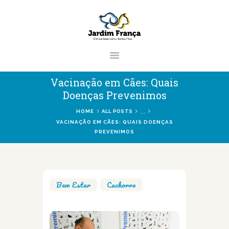
CLÍNICA VETERINÁRIA JARDIM
FRANÇA | ZONA NORTE DE SÃO
PAULO
Clínica Veterinária & Pet Shop Jardim França | Localizado na Zona Norte de
Vacinação em Cães: Quais
São Paulo
Doenças Prevenimos
...
HOME
ALL POSTS
VACINAÇÃO EM CÃES: QUAIS DOENÇAS
PREVENIMOS
HOME
CLÍNICA
VETERINÁRIOS
SERVIÇOS
Bem Estar
,
Cachorro
BLOG