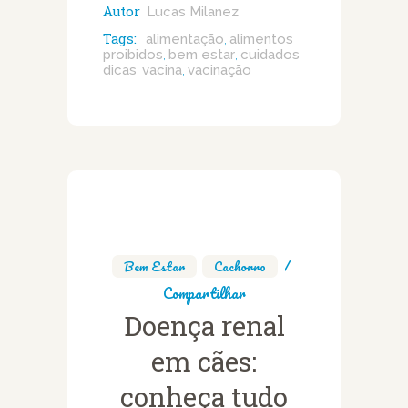
Autor
Lucas Milanez
Tags:
alimentação
alimentos
,
proibidos
bem estar
cuidados
,
,
,
dicas
vacina
vacinação
,
,
Bem Estar
,
Cachorro
Compartilhar
Doença renal
em cães:
conheça tudo