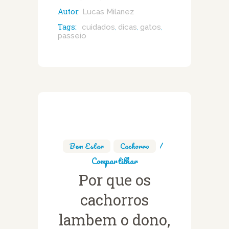
Autor
Lucas Milanez
Tags:
cuidados
dicas
gatos
,
,
,
passeio
Bem Estar
,
Cachorro
Compartilhar
Por que os
cachorros
lambem o dono,