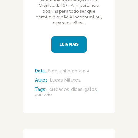
Crônica (DRC). A importância
dos rins para todo ser que
contém o órgão é incontestável,
e para os cães,…
LEIA MAIS
Data:
8 de junho de 2019
Autor
Lucas Milanez
Tags:
cuidados
dicas
gatos
,
,
,
passeio