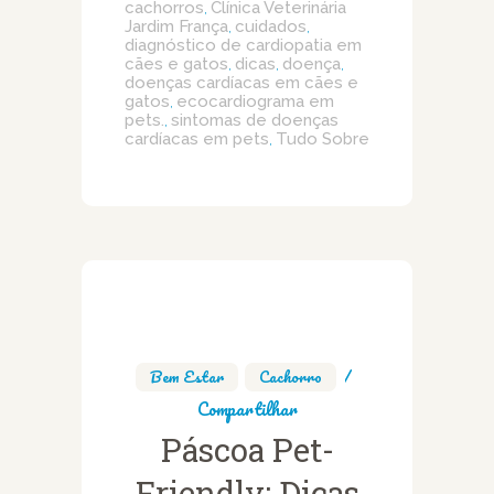
cachorros
Clínica Veterinária
,
Jardim França
cuidados
,
,
diagnóstico de cardiopatia em
cães e gatos
dicas
doença
,
,
,
doenças cardíacas em cães e
gatos
ecocardiograma em
,
pets.
sintomas de doenças
,
cardíacas em pets
Tudo Sobre
,
Bem Estar
,
Cachorro
Compartilhar
Páscoa Pet-
Friendly: Dicas