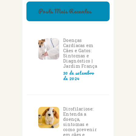
Posts Mais Recentes
Doenças
Cardíacas em
Cães e Gatos:
Sintomas e
Diagnóstico |
Jardim França
30 de setembro
de 2024
Dirofilariose:
Entenda a
doença,
sintomas e
como prevenir
em cães e