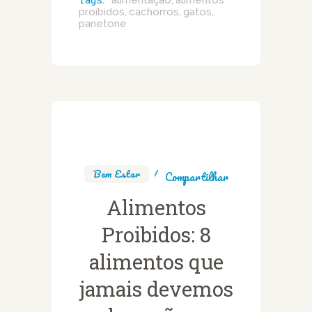
alimentação
alimentos
,
proibidos
cachorros
gatos
,
,
,
panetone
Bem Estar
Compartilhar
Alimentos
Proibidos: 8
alimentos que
jamais devemos