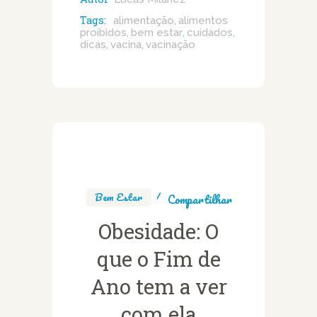
Tags:
alimentação
alimentos
,
proibidos
bem estar
cuidados
,
,
,
dicas
vacina
vacinação
,
,
Bem Estar
Compartilhar
Obesidade: O
que o Fim de
Ano tem a ver
com ela