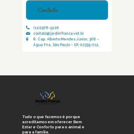
Contato
(11)2978-5226
contato@jardimfranca.vet.br
R. Cap. Alberto Mendes Júnior, 368 -
Água Fria, São Paulo - SP, 02335-011.
Tudo o que fazemos é porque
acreditamos em oferecer Bem
Estar e Conforto para o animal e
para a família.