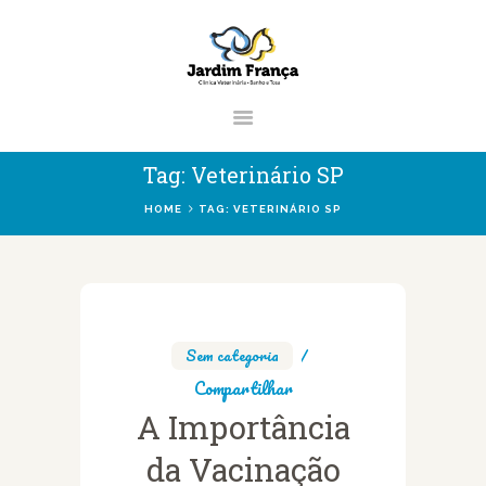
CLÍNICA VETERINÁRIA JARDIM
FRANÇA | ZONA NORTE DE SÃO
PAULO
Clínica Veterinária & Pet Shop Jardim França | Localizado na Zona Norte de
Tag: Veterinário SP
São Paulo
HOME
TAG: VETERINÁRIO SP
HOME
CLÍNICA
VETERINÁRIOS
Sem categoria
Compartilhar
SERVIÇOS
A Importância
BLOG
da Vacinação