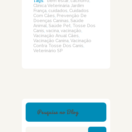
Tags:
bem estar
cachorro
,
,
Clínica Veterinária Jardim
França
cuidados
Cuidados
,
,
Com Cães
Prevenção De
,
Doenças Caninas
Saúde
,
Animal
Saúde Pet
Tosse Dos
,
,
Canis
vacina
vacinação
,
,
,
Vacinação Anual Cães
,
Vacinação Canina
Vacinação
,
Contra Tosse Dos Canis
,
Veterinário SP
Pesquise no Blog
Pesquisar