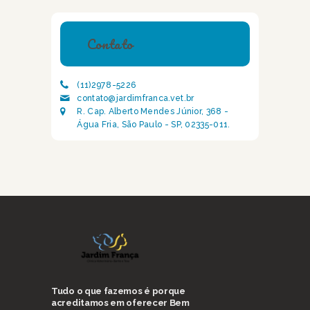
Contato
(11)2978-5226
contato@jardimfranca.vet.br
R. Cap. Alberto Mendes Júnior, 368 -
Água Fria, São Paulo - SP, 02335-011.
Tudo o que fazemos é porque
acreditamos em oferecer Bem