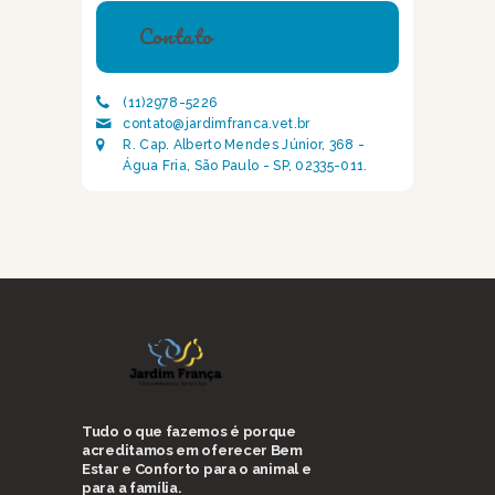
Contato
(11)2978-5226
contato@jardimfranca.vet.br
R. Cap. Alberto Mendes Júnior, 368 -
Água Fria, São Paulo - SP, 02335-011.
Tudo o que fazemos é porque
acreditamos em oferecer Bem
Estar e Conforto para o animal e
para a família.