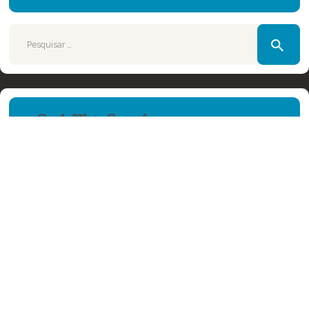
Pesquisar
por:
Posts Mais Recentes
Doenças Cardíacas em Cães e
Gatos: Sintomas e Diagnóstico |
Jardim França
30 de setembro de 2024
Dirofilariose: Entenda a doença,
sintomas e como prevenir em cães