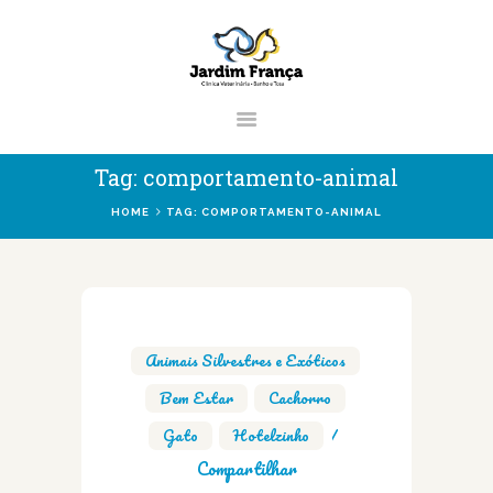
CLÍNICA VETERINÁRIA JARDIM
FRANÇA | ZONA NORTE DE SÃO PAUL
Clínica Veterinária & Pet Shop Jardim França | Localizado na Zona Norte de S
Paulo
Tag: comportamento-animal
HOME
TAG: COMPORTAMENTO-ANIMAL
HOME
CLÍNICA
VETERINÁRIOS
Animais Silvestres e Exóticos
,
SERVIÇOS
Bem Estar
,
Cachorro
,
BLOG
Gato
,
Hotelzinho
Compartilhar