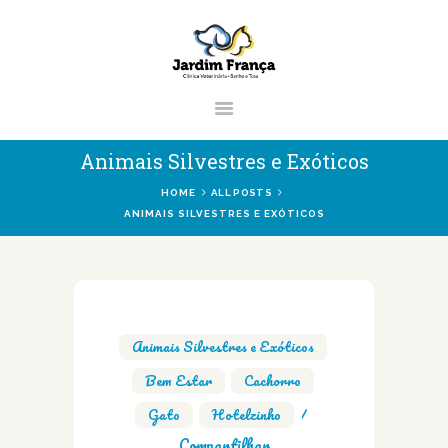
CLÍNICA VETERINÁRIA JARDIM
FRANÇA | ZONA NORTE DE SÃO PAUL
Clínica Veterinária & Pet Shop Jardim França | Localizado na Zona Norte de S
Paulo
Animais Silvestres e Exóticos
HOME
ALL POSTS
ANIMAIS SILVESTRES E EXÓTICOS
HOME
CLÍNICA
VETERINÁRIOS
SERVIÇOS
Animais Silvestres e Exóticos
,
BLOG
Bem Estar
,
Cachorro
,
Gato
,
Hotelzinho
Compartilhar