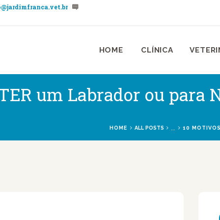
@jardimfranca.vet.br
HOME
CLÍNICA
NÁRIA JARDIM FRANÇA | ZONA NOR
nica Veterinária & Pet Shop Jardim França | Localizado na Zona Norte de São P
HOME
CLÍNICA
VETERI
VETERINÁRIOS
SERVIÇOS
 TER um Labrador ou para 
BLOG
...
HOME
ALL POSTS
10 MOTIVOS