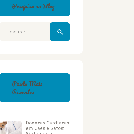
Pesquise no Blog
Pesquisar
por:
Posts Mais
Recentes
Doenças Cardíacas
em Cães e Gatos:
Sintomas e