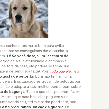
os conhece-los muito bem para evitar
a analisar se conseguimos dar o carinho, a
cem.
1#
Se você deseja um “cachorro de
hecido pela sua afetividade e companhia,
o de fora da casa, ele poderá se tornar um
lém de sentir sua falta). Pois,
tudo que ele mais
o gosta de pelos
. Embora não tenham uma
o densa. E os Labradores trocam de pelos 2x por
cê não é adepto a isso, melhor pensar bem sobre
ta de bagunça
. Tudo o que eles puderem fazer
ar. Mesmo que para isso, eles peguem suas
uma flor do seu jardim e assim por diante, mas
ê está procurando um cão de guarda
. Os