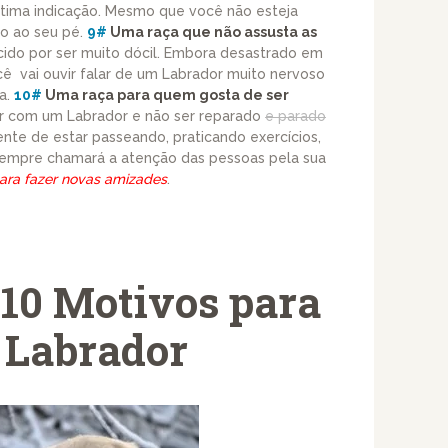
 ótima indicação. Mesmo que você não esteja
do ao seu pé.
9#
Uma raça que não assusta as
cido por ser muito dócil. Embora desastrado em
ê vai ouvir falar de um Labrador muito nervoso
a.
10#
Uma raça para quem gosta de ser
ar com um Labrador e não ser reparado
e parado
nte de estar passeando, praticando exercícios,
sempre chamará a atenção das pessoas pela sua
para fazer novas amizades
.
 10 Motivos para
 Labrador