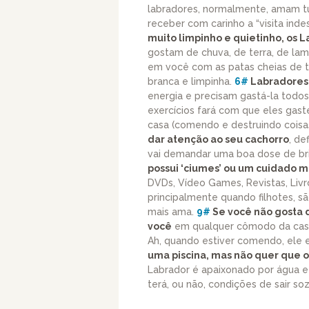
labradores, normalmente, amam tud
receber com carinho a “visita ind
muito limpinho e quietinho, os 
gostam de chuva, de terra, de lam
em você com as patas cheias de t
branca e limpinha.
6#
Labradores 
energia e precisam gastá-la todos 
exercícios fará com que eles gast
casa (comendo e destruindo coisa
dar atenção ao seu cachorro
, de
vai demandar uma boa dose de bri
possui ‘ciumes’ ou um cuidado m
DVDs, Vídeo Games, Revistas, Livr
principalmente quando filhotes, s
mais ama.
9#
Se você não gosta de
você
em qualquer cômodo da casa
Ah, quando estiver comendo, ele 
uma piscina, mas não quer que o
Labrador é apaixonado por água e
terá, ou não, condições de sair soz