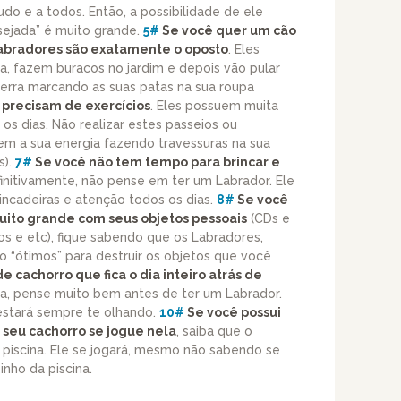
o e a todos. Então, a possibilidade de ele
esejada” é muito grande.
5#
Se você quer um cão
Labradores são exatamente o oposto
. Eles
a, fazem buracos no jardim e depois vão pular
erra marcando as suas patas na sua roupa
precisam de exercícios
. Eles possuem muita
os dias. Não realizar estes passeios ou
em a sua energia fazendo travessuras na sua
s).
7#
Se você não tem tempo para brincar e
finitivamente, não pense em ter um Labrador. Ele
ncadeiras e atenção todos os dias.
8#
Se você
uito grande com seus objetos pessoais
(CDs e
os e etc), fique sabendo que os Labradores,
ão “ótimos” para destruir os objetos que você
 cachorro que fica o dia inteiro atrás de
, pense muito bem antes de ter um Labrador.
estará sempre te olhando.
10#
Se você possui
 seu cachorro se jogue nela
, saiba que o
 piscina. Ele se jogará, mesmo não sabendo se
inho da piscina.