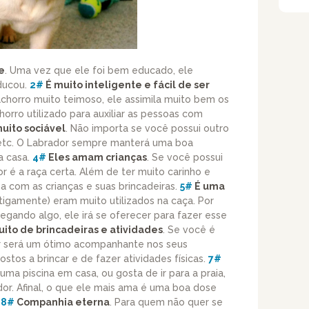
e
. Uma vez que ele foi bem educado, ele
educou.
2#
É muito inteligente e fácil de ser
achorro muito teimoso, ele assimila muito bem os
orro utilizado para auxiliar as pessoas com
uito sociável
. Não importa se você possui outro
 etc. O Labrador sempre manterá uma boa
a casa.
4#
Eles amam crianças
. Se você possui
r é a raça certa. Além de ter muito carinho e
 com as crianças e suas brincadeiras.
5#
É uma
tigamente) eram muito utilizados na caça. Por
egando algo, ele irá se oferecer para fazer esse
to de brincadeiras e atividades
. Se você é
or será um ótimo acompanhante nos seus
ostos a brincar e de fazer atividades físicas.
7#
uma piscina em casa, ou gosta de ir para a praia,
dor. Afinal, o que ele mais ama é uma boa dose
.
8#
Companhia eterna
. Para quem não quer se