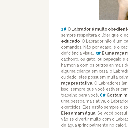
1#
O Labrador é muito obedient
sempre respeitará o líder que o 
educado
. O Labrador não é um c
comandos. Não por acaso, é o cach
deficiência visual.
3#
É uma raça m
cachorro, ou gato, ou papagaio e
harmonia com os outros animais d
alguma criança em casa, o Labrado
cuidado, eles possuem muita calma
raça prestativa
. O Labradores (an
isso, sempre que você estiver carr
trabalho para você.
6#
Gostam mui
uma pessoa mais ativa, o Labrad
exercícios. Eles estão sempre disp
Eles amam água
. Se você possui 
vão se divertir muito com o Labra
de água (principalmente no calor)