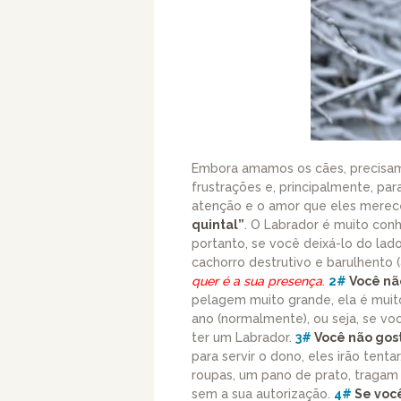
Embora amamos os cães, precisam
frustrações e, principalmente, par
atenção e o amor que eles mere
quintal”
. O Labrador é muito con
portanto, se você deixá-lo do lad
cachorro destrutivo e barulhento (a
quer é a sua presença
.
2#
Você nã
pelagem muito grande, ela é muit
ano (normalmente), ou seja, se vo
ter um Labrador.
3#
Você não gos
para servir o dono, eles irão tent
roupas, um pano de prato, tragam 
sem a sua autorização.
4#
Se voc