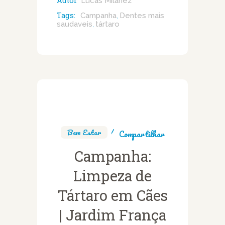
Autor
Lucas Milanez
Tags:
Campanha
Dentes mais
,
saudaveis
tártaro
,
Bem Estar
Compartilhar
Campanha:
Limpeza de
Tártaro em Cães
| Jardim França