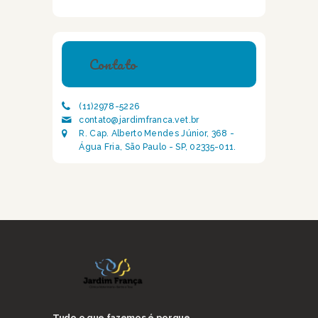
Contato
(11)2978-5226
contato@jardimfranca.vet.br
R. Cap. Alberto Mendes Júnior, 368 -
Água Fria, São Paulo - SP, 02335-011.
Tudo o que fazemos é porque