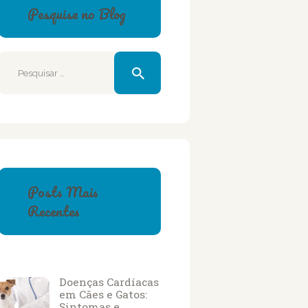
Pesquise no Blog
Pesquisar
por:
Posts Mais
Recentes
Doenças Cardíacas
em Cães e Gatos:
Sintomas e