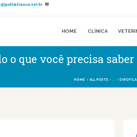
@jardimfranca.vet.br
HOME
CLÍNICA
NÁRIA JARDIM FRANÇA | ZONA NOR
nica Veterinária & Pet Shop Jardim França | Localizado na Zona Norte de São P
HOME
CLÍNICA
VETERI
VETERINÁRIOS
SERVIÇOS
udo o que você precisa saber
BLOG
...
HOME
ALL POSTS
DIROFILA