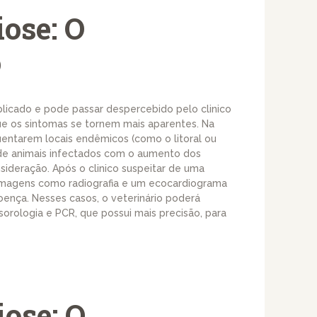
iose: O
o
plicado e pode passar despercebido pelo clinico
e os sintomas se tornem mais aparentes. Na
uentarem locais endêmicos (como o litoral ou
de animais infectados com o aumento dos
ideração. Após o clinico suspeitar de uma
e imagens como radiografia e um ecocardiograma
ença. Nesses casos, o veterinário poderá
orologia e PCR, que possui mais precisão, para
iose: O