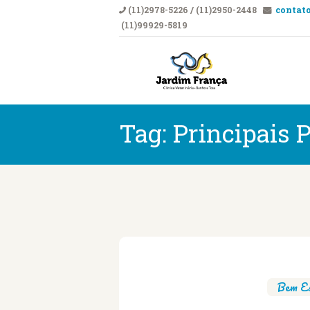
(11)2978-5226 / (11)2950-2448
contato
(11)99929-5819
CLÍNICA VETERI
Clí
Tag: Principais
Bem Es