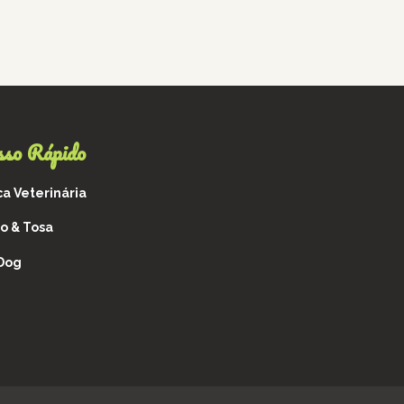
sso Rápido
ca Veterinária
o & Tosa
 Dog