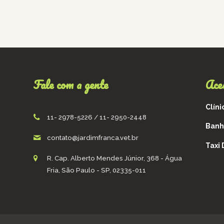
Fale com a gente
Ace
Clíni
11- 2978-5226 / 11- 2950-2448
Banh
contato@jardimfranca.vet.br
Taxi
R. Cap. Alberto Mendes Júnior, 368 - Água
Fria, São Paulo - SP, 02335-011