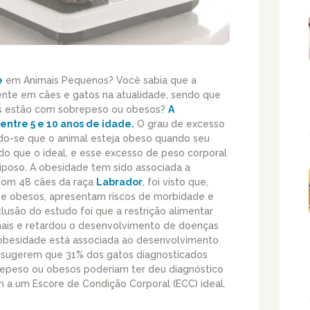
e
em Animais Pequenos? Você sabia que a
nte em cães e gatos na atualidade, sendo que
os estão com sobrepeso ou obesos?
A
entre 5 e 10 anos de idade.
O grau de excesso
do-se que o animal esteja obeso quando seu
o que o ideal, e esse excesso de peso corporal
iposo. A obesidade tem sido associada a
com 48 cães da raça
Labrador
, foi visto que,
 obesos, apresentam riscos de morbidade e
lusão do estudo foi que a restrição alimentar
imais e retardou o desenvolvimento de doenças
a obesidade está associada ao desenvolvimento
os sugerem que 31% dos gatos diagnosticados
repeso ou obesos poderiam ter deu diagnóstico
 a um Escore de Condição Corporal (ECC) ideal.