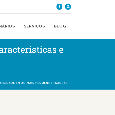
TE DE SÃO PAULO
aulo
NÁRIOS
SERVIÇOS
BLOG
racterísticas e
BESIDADE EM ANIMAIS PEQUENOS: CAUSAS...