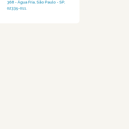
368 - Água Fria, São Paulo - SP,
02335-011.