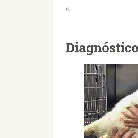
ul
Diagnóstic