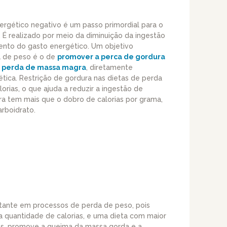
rgético negativo é um passo primordial para o
 É realizado por meio da diminuição da ingestão
mento do gasto energético. Um objetivo
a de peso é o de
promover a perca de gordura
a perda de massa magra
, diretamente
ética. Restrição de gordura nas dietas de perda
rias, o que ajuda a reduzir a ingestão de
ura tem mais que o dobro de calorias por grama,
rboidrato.
tante em processos de perda de peso, pois
xa quantidade de calorias, e uma dieta com maior
ias, promove a queima da massa gorda e a