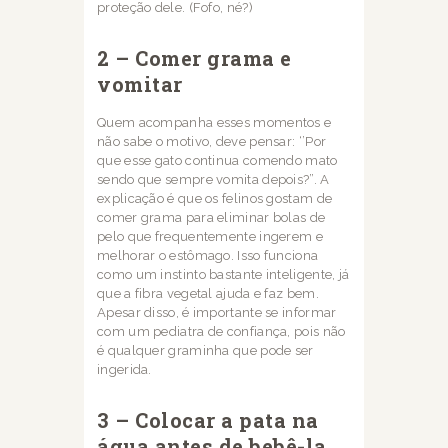
proteção dele. (Fofo, né?)
2 – Comer grama e
vomitar
Quem acompanha esses momentos e
não sabe o motivo, deve pensar: ‘’Por
que esse gato
continua comendo mato
sendo que sempre vomita depois?”. A
explicação é que os felinos g
ostam de
comer grama para eliminar bolas de
pelo que frequentemente ingerem e
melhorar o estômago. Isso funciona
como um instinto bastante inteligente, já
que a fibra
vegetal ajuda e faz bem.
Apesar disso, é importante se informar
com um pediatra de
confiança, pois não
é qualquer graminha que pode ser
ingerida.
3 – Colocar a pata na
água antes de bebê-la