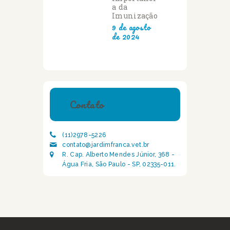
a da
Imunização
9 de agosto
de 2024
Contato
(11)2978-5226
contato@jardimfranca.vet.br
R. Cap. Alberto Mendes Júnior, 368 -
Água Fria, São Paulo - SP, 02335-011.