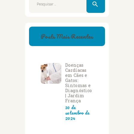
por:
Posts Mais Recentes
Doenças
Cardíacas
em Cães e
Gatos:
Sintomas e
Diagnóstico
| Jardim
França
30 de
setembro de
2024