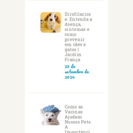
Dirofilarios
e: Entenda a
doença,
sintomas e
como
prevenir
em cães e
gatos |
Jardim
França
23 de
setembro de
2024
Como as
Vacinas
Ajudam
Nossos Pets:
A
Importânci