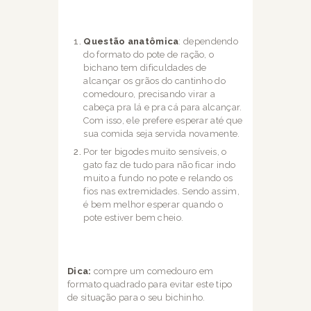
Questão anatômica
: dependendo
do formato do pote de ração, o
bichano tem
dificuldades de
alcançar os grãos do cantinho do
comedouro, precisando virar a
cabeça pra lá e pra cá para alcançar.
Com isso, ele prefere esperar até que
sua
comida seja servida novamente.
Por ter bigodes muito sensíveis, o
gato faz de tudo para não ficar indo
muito a fundo
no pote e relando os
fios nas extremidades. Sendo assim,
é bem melhor esperar
quando o
pote estiver bem cheio.
Dica:
compre um comedouro em
formato quadrado para evitar este tipo
de situação para o seu
bichinho.