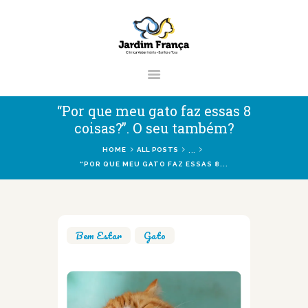
CLÍNICA VETERINÁRIA JARDIM
FRANÇA | ZONA NORTE DE SÃO
PAULO
Clínica Veterinária & Pet Shop Jardim França | Localizado na Zona Norte de
“Por que meu gato faz essas 8
São Paulo
coisas?”. O seu também?
...
HOME
ALL POSTS
“POR QUE MEU GATO FAZ ESSAS 8...
HOME
CLÍNICA
VETERINÁRIOS
Bem Estar
,
Gato
SERVIÇOS
BLOG