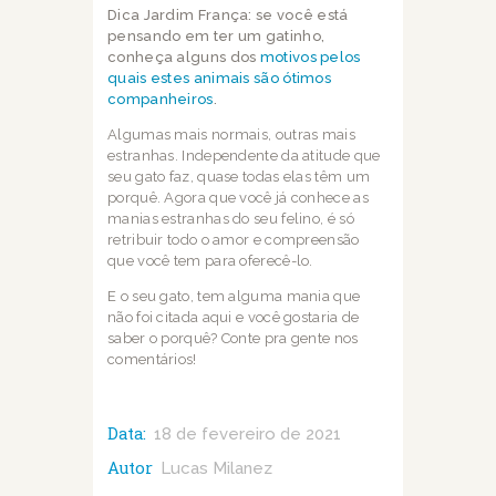
Dica Jardim França: se você está
pensando em ter um gatinho,
conheça alguns dos
motivos pelos
quais estes animais são ótimos
companheiros
.
Algumas mais normais, outras mais
estranhas. Independente da atitude que
seu gato faz,
quase todas elas têm um
porquê. Agora que você já conhece as
manias estranhas do seu
felino, é só
retribuir todo o amor e compreensão
que você tem para oferecê-lo.
E o seu gato, tem alguma mania que
não foi citada aqui e você gostaria de
saber o porquê?
Conte pra gente nos
comentários!
Data:
18 de fevereiro de 2021
Autor
Lucas Milanez