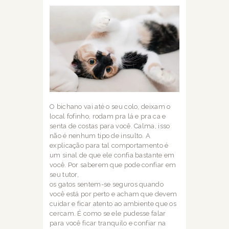
O bichano vai até o seu colo, deixam o
local fofinho, rodam pra lá e pra ca e
senta de costas p
ara você. Calma, isso
não é nenhum tipo de insulto. A
explicação para tal comportamento
é
um sinal de que ele confia bastante em
você. Por saberem que pode confiar em
seu tutor,
os gatos sentem-se seguros quando
você está por perto e acham que devem
cuidar e ficar
atento ao ambiente que os
cercam. É como se ele pudesse falar
para você ficar tranquilo e
confiar na