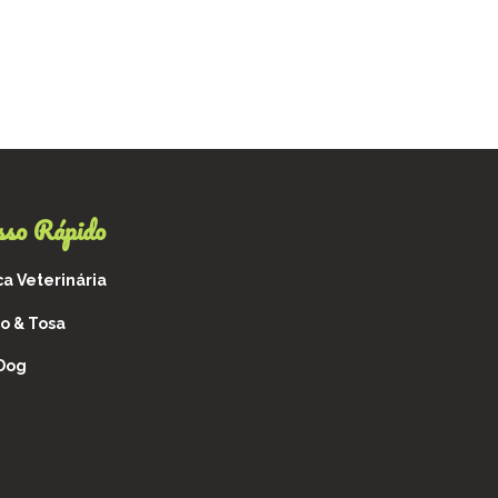
sso Rápido
ca Veterinária
o & Tosa
 Dog