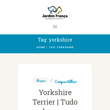
CLÍNICA VETERINÁRIA JARDIM
FRANÇA | ZONA NORTE DE SÃO PAUL
Clínica Veterinária & Pet Shop Jardim França | Localizado na Zona Norte de S
Paulo
Tag: yorkshire
HOME
TAG: YORKSHIRE
HOME
CLÍNICA
VETERINÁRIOS
Raças
Compartilhar
SERVIÇOS
BLOG
Yorkshire
Terrier | Tudo