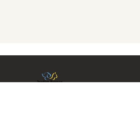
Tudo o que fazemos é porque
acreditamos em oferecer Bem
Estar e Conforto para o animal e
para a família.