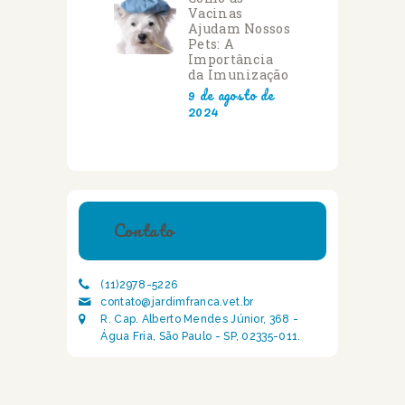
Vacinas
Ajudam Nossos
Pets: A
Importância
da Imunização
9 de agosto de
2024
Contato
(11)2978-5226
contato@jardimfranca.vet.br
R. Cap. Alberto Mendes Júnior, 368 -
Água Fria, São Paulo - SP, 02335-011.