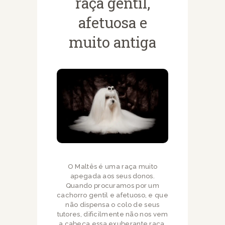
raça gentil,
afetuosa e
muito antiga
O Maltês é uma raça muito
apegada aos seus donos.
Quando procuramos por um
cachorro gentil e afetuoso, e que
não dispensa o colo de seus
tutores, dificilmente não nos vem
a cabeça essa exuberante raça.