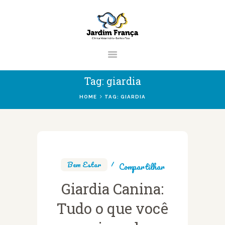
CLÍNICA VETERINÁRIA JARDIM
FRANÇA | ZONA NORTE DE SÃO
PAULO
Clínica Veterinária & Pet Shop Jardim França | Localizado na Zona Norte de
Tag: giardia
São Paulo
HOME
TAG: GIARDIA
HOME
CLÍNICA
VETERINÁRIOS
Bem Estar
Compartilhar
SERVIÇOS
Giardia Canina:
BLOG
Tudo o que você