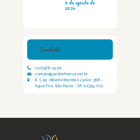
9 de agosto de
2024
Contato
(11)2978-5226
contato@jardimfranca.vet.br
R. Cap. Alberto Mendes Júnior, 368 -
Água Fria, São Paulo - SP, 02335-011.