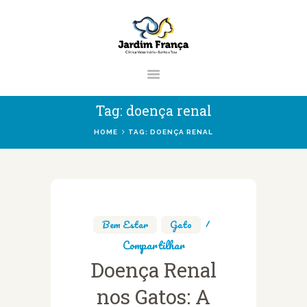
CLÍNICA VETERINÁRIA JARDIM
FRANÇA | ZONA NORTE DE SÃO
PAULO
Clínica Veterinária & Pet Shop Jardim França | Localizado na Zona Norte de
Tag: doença renal
São Paulo
HOME
TAG: DOENÇA RENAL
HOME
CLÍNICA
VETERINÁRIOS
Bem Estar
,
Gato
Compartilhar
SERVIÇOS
Doença Renal
BLOG
nos Gatos: A