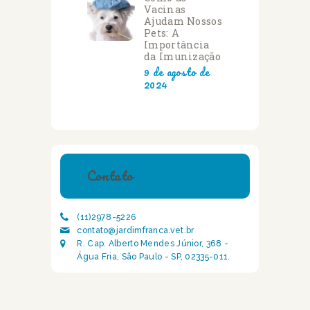
Vacinas
Ajudam Nossos
Pets: A
Importância
da Imunização
9 de agosto de
2024
Contato
(11)2978-5226
contato@jardimfranca.vet.br
R. Cap. Alberto Mendes Júnior, 368 -
Água Fria, São Paulo - SP, 02335-011.