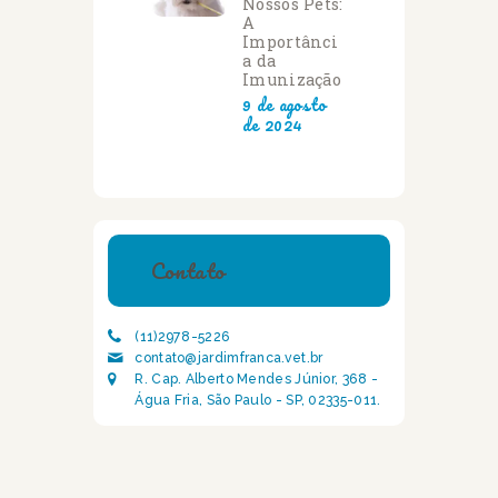
Nossos Pets:
A
Importânci
a da
Imunização
9 de agosto
de 2024
Contato
(11)2978-5226
contato@jardimfranca.vet.br
R. Cap. Alberto Mendes Júnior, 368 -
Água Fria, São Paulo - SP, 02335-011.