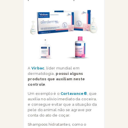
A
Virbac
, líder mundial em
dermatologia,
possui alguns
produtos que auxiliam neste
controle
.
Um exemplo é o
Cortavance
®
, que
auxilia no alívio imediato da coceira,
e consegue evitar que a situação da
pele do animal não se agrave por
conta do ato de coçar.
Shampoos hidratantes, como o