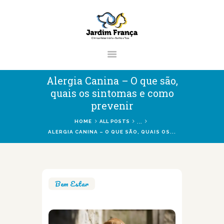
CLÍNICA VETERINÁRIA JARDIM
FRANÇA | ZONA NORTE DE SÃO
PAULO
Clínica Veterinária & Pet Shop Jardim França | Localizado na Zona Norte de
Alergia Canina – O que são,
São Paulo
quais os sintomas e como
prevenir
...
HOME
ALL POSTS
HOME
ALERGIA CANINA – O QUE SÃO, QUAIS OS...
CLÍNICA
VETERINÁRIOS
SERVIÇOS
Bem Estar
BLOG