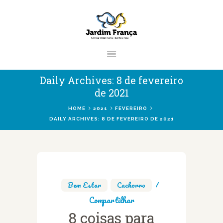
CLÍNICA VETERINÁRIA JARDIM
FRANÇA | ZONA NORTE DE SÃO
PAULO
Clínica Veterinária & Pet Shop Jardim França | Localizado na Zona Norte de
Daily Archives: 8 de fevereiro
São Paulo
de 2021
HOME
2021
FEVEREIRO
DAILY ARCHIVES: 8 DE FEVEREIRO DE 2021
HOME
CLÍNICA
VETERINÁRIOS
SERVIÇOS
Bem Estar
,
Cachorro
BLOG
Compartilhar
8 coisas para