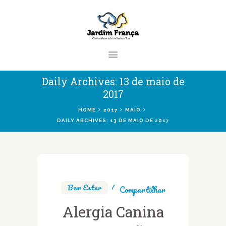
CLÍNICA VETERINÁRIA JARDIM
FRANÇA | ZONA NORTE DE SÃO
PAULO
Clínica Veterinária & Pet Shop Jardim França | Localizado na Zona Norte de
Daily Archives: 13 de maio de
São Paulo
2017
HOME
2017
MAIO
DAILY ARCHIVES: 13 DE MAIO DE 2017
HOME
CLÍNICA
VETERINÁRIOS
SERVIÇOS
Bem Estar
Compartilhar
BLOG
Alergia Canina