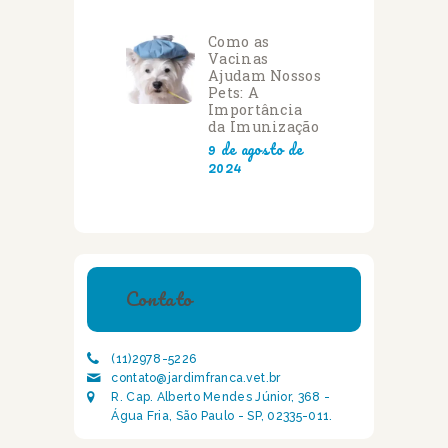
Como as
Vacinas
Ajudam Nossos
Pets: A
Importância
da Imunização
9 de agosto de
2024
Contato
(11)2978-5226
contato@jardimfranca.vet.br
R. Cap. Alberto Mendes Júnior, 368 -
Água Fria, São Paulo - SP, 02335-011.