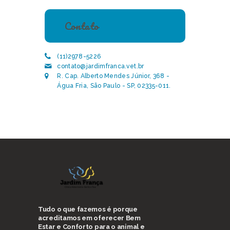
Contato
(11)2978-5226
contato@jardimfranca.vet.br
R. Cap. Alberto Mendes Júnior, 368 -
Água Fria, São Paulo - SP, 02335-011.
Tudo o que fazemos é porque
acreditamos em oferecer Bem
Estar e Conforto para o animal e