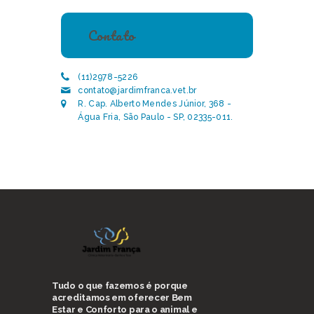
Contato
(11)2978-5226
contato@jardimfranca.vet.br
R. Cap. Alberto Mendes Júnior, 368 -
Água Fria, São Paulo - SP, 02335-011.
Tudo o que fazemos é porque
acreditamos em oferecer Bem
Estar e Conforto para o animal e