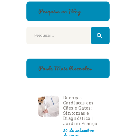
Pesquise no Blog
Pesquisar
por:
Posts Mais Recentes
Doenças
Cardíacas em
Cães e Gatos:
Sintomas e
Diagnóstico |
Jardim França
30 de setembro
de 2024