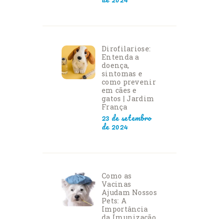
Dirofilariose:
Entenda a
doença,
sintomas e
como prevenir
em cães e
gatos | Jardim
França
23 de setembro
de 2024
Como as
Vacinas
Ajudam Nossos
Pets: A
Importância
da Imunização