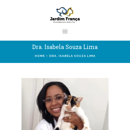
CLÍNICA VETERINÁRIA JARDIM
FRANÇA | ZONA NORTE DE SÃO
PAULO
Clínica Veterinária & Pet Shop Jardim França | Localizado na Zona Norte de
Dra. Isabela Souza Lima
São Paulo
HOME
DRA. ISABELA SOUZA LIMA
HOME
CLÍNICA
VETERINÁRIOS
SERVIÇOS
BLOG