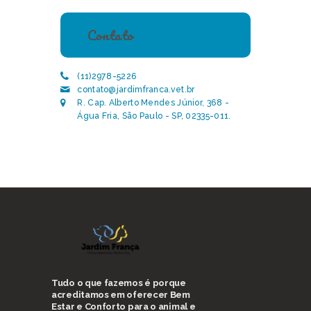
Contato
(11)2978-5226
contato@jardimfranca.vet.br
R. Cap. Alberto Mendes Júnior, 368 -
Água Fria, São Paulo - SP, 02335-011.
Tudo o que fazemos é porque
acreditamos em oferecer Bem
Estar e Conforto para o animal e