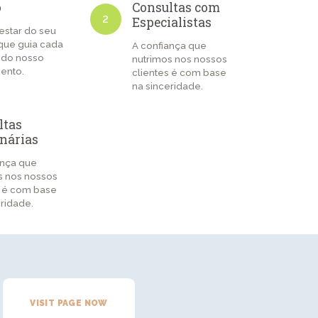
o
Consultas com
2
Especialistas
star do seu
 que guia cada
A confiança que
 do nosso
nutrimos nos nossos
ento.
clientes é com base
na sinceridade.
ltas
inárias
ança que
s nos nossos
s é com base
eridade.
VISIT PAGE NOW