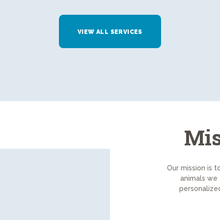
VIEW ALL SERVICES
Mis
Our mission is t
animals we 
personalized