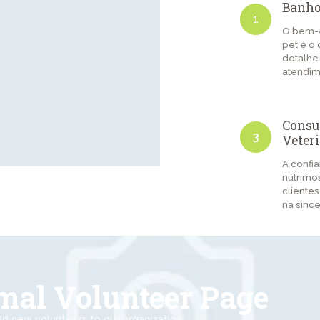
Banh
1
O bem-e
pet é o
detalhe
atendim
Consu
3
Veter
A confi
nutrimo
cliente
na sinc
mal Volunteer Page
d new volunteers to our organization.