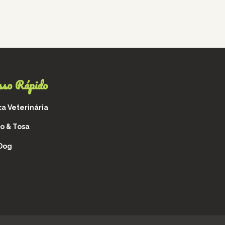
sso Rápido
ca Veterinária
o & Tosa
 Dog