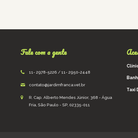
Fale com a gente
Ace
Clíni
11- 2978-5226 / 11- 2950-2448
Banh
contato@jardimfranca.vet.br
Taxi
R. Cap. Alberto Mendes Júnior, 368 - Água
Fria, São Paulo - SP, 02335-011