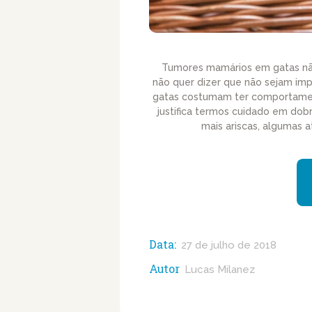
Tumores mamários em gatas não
não quer dizer que não sejam im
gatas costumam ter comportamen
justifica termos cuidado em dob
mais ariscas, algumas a
Data:
27 de julho de 2018
Autor
Lucas Milanez